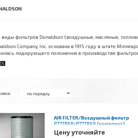
NALDSON
 виды фильтров Donaldson (воздушные, масляные, топли
aldson Company, Inc. основана в 1915 году в штате Minnea
билась лидирующего положения в производстве фильтров
AIR FILTER/Воздушный фильтр
P777868+P777869 (комплект)
Цену уточняйте