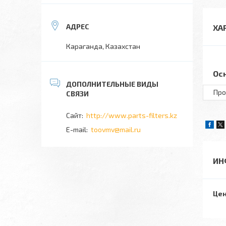
ХА
Караганда, Казахстан
Ос
Про
http://www.parts-filters.kz
toovmv@mail.ru
ИН
Цен