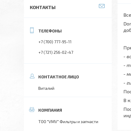
КОНТАКТЫ
Все
Don
до
+7 (700) 777-95-11
Пре
+7 (721) 256-02-47
- 
- 
- 
- г
Виталий
Пос
В 
Пос
ин
ТОО "VMV" Фильтры и запчасти