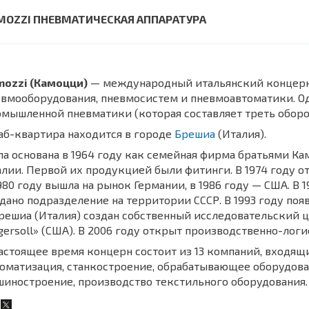
MOZZI ПНЕВМАТИЧЕСКАЯ АППАРАТУРА
mozzi (Камоцци)
— международный итальянский концерн
вмооборудования, пневмосистем и пневмоавтоматики. О
мышленной пневматики (которая составляет треть оборо
аб-квартира находится в городе
Брешиа
(Италия).
а основана в 1964 году как семейная фирма братьями К
лии. Первой их продукцией были фитинги. В 1974 году о
980 году вышла на рынок Германии, в 1986 году — США. В 
дано подразделение на территории СССР. В 1993 году поя
решиа (Италия) создан собственный исследовательский ц
gersoll» (США). В 2006 году открыт производственно-ло
астоящее время концерн состоит из 13 компаний, входящ
оматизация, станкостроение, обрабатывающее оборудова
иностроение, производство текстильного оборудования.