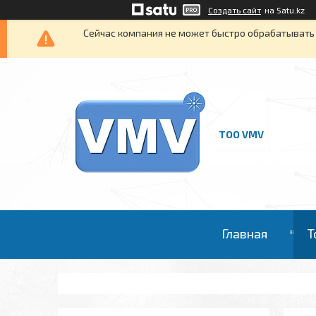
Создать сайт
на Satu.kz
Сейчас компания не может быстро обрабатывать 
ТОО VMV
Главная
Т