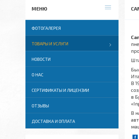
CA
ФОТОГАЛЕРЕЯ
Ca
ТОВАРЫ И УСЛУГИ
пне
про
НОВОСТИ
Шт
Был
О НАС
Ита
В 1
соз
СЕРТИФИКАТЫ И ЛИЦЕНЗИИ
в Б
«In
ОТЗЫВЫ
В н
авт
ДОСТАВКА И ОПЛАТА
маш