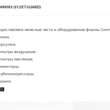
MMINS (FLEETGUARD)
едоставляем запасные части к оборудованию фирмы Cumm
емни;
орсунки;
фильтры воздушные;
ильтры масляные;
нжекторы;
турбокомпрессоры;
поршни