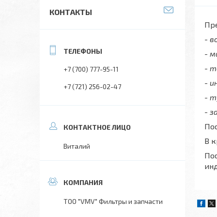
КОНТАКТЫ
Пре
- 
- 
- 
+7 (700) 777-95-11
- 
+7 (721) 256-02-47
- 
- з
Пос
В 
Виталий
Пос
ин
ТОО "VMV" Фильтры и запчасти