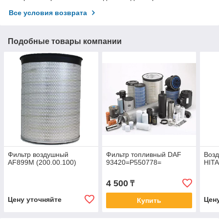
Все условия возврата
Подобные товары компании
Фильтр воздушный
Фильтр топливный DAF
Воз
AF899M (200.00.100)
93420=P550778=
HITA
4 500
₸
Цену уточняйте
Цен
Купить