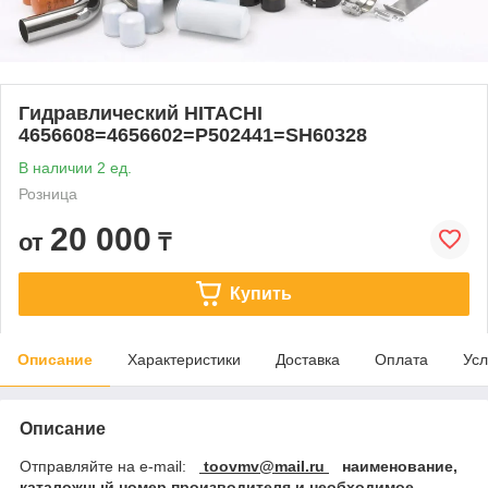
Гидравлический HITACHI
4656608=4656602=P502441=SH60328
В наличии 2 ед.
Розница
20 000
от
₸
Купить
Описание
Характеристики
Доставка
Оплата
Усл
Описание
Отправляйте на e-mail:
toovmv@mail.ru
наименование,
каталожный номер производителя и необходимое