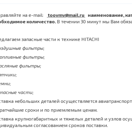
равляйте на e-mail:
toovmv@mail.ru
наименование, ка
обходимое количество.
В течении 30 минут мы Вам обяз
длагаем запасные части к технике HITACHI
воздушные фильтры;
топливные фильтры;
масляные фильтры;
атчики;
емни;
апасные части;
тавка небольших деталей осуществляется авиатранспорт
кратчайшие сроки и по приемлемым ценам.
тавка крупногабаритных и тяжелых деталей и узлов осу
дивидуальным согласованием сроков поставки.