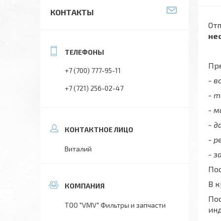
КОНТАКТЫ
Отп
не
Пре
+7 (700) 777-95-11
- 
+7 (721) 256-02-47
- 
- 
- д
- р
Виталий
- з
Пос
В 
Пос
ТОО "VMV" Фильтры и запчасти
ин