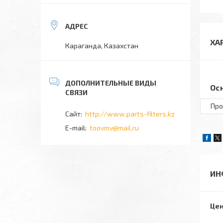
ХА
Караганда, Казахстан
Ос
Про
http://www.parts-filters.kz
toovmv@mail.ru
ИН
Цен