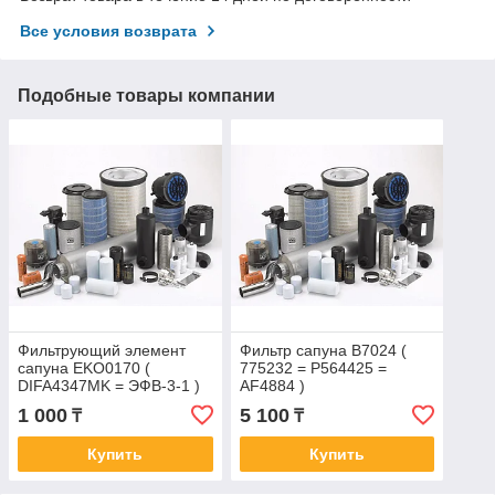
Все условия возврата
Подобные товары компании
Фильтрующий элемент
Фильтр сапуна B7024 (
сапуна EKO0170 (
775232 = P564425 =
DIFA4347MK = ЭФВ-3-1 )
AF4884 )
1 000
5 100
₸
₸
Купить
Купить