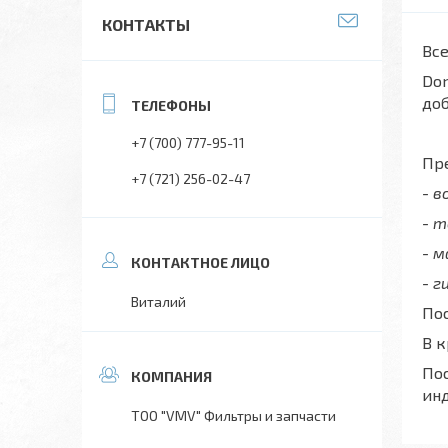
КОНТАКТЫ
Все
Don
до
+7 (700) 777-95-11
Пре
+7 (721) 256-02-47
- 
- 
- 
- г
Виталий
Пос
В 
Пос
ин
ТОО "VMV" Фильтры и запчасти