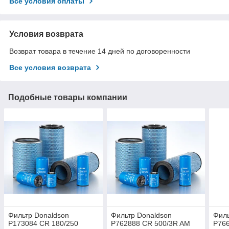
Все условия оплаты
Условия возврата
Возврат товара в течение 14 дней по договоренности
Все условия возврата
Подобные товары компании
Фильтр Donaldson
Фильтр Donaldson
Филь
P173084 CR 180/250
P762888 CR 500/3R AM
P766