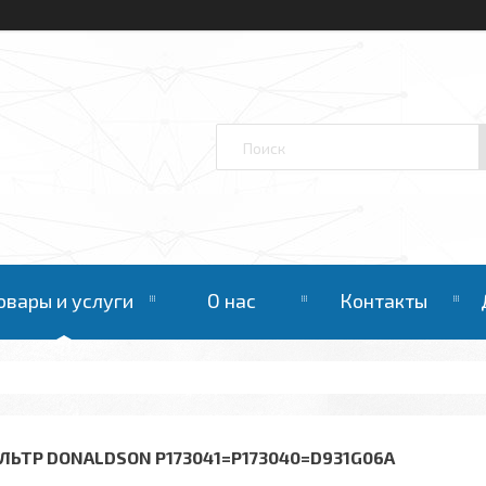
овары и услуги
О нас
Контакты
ЛЬТР DONALDSON P173041=P173040=D931G06A