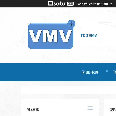
Создать сайт
на Satu.kz
ТОО VMV
Главная
Т
ФИ