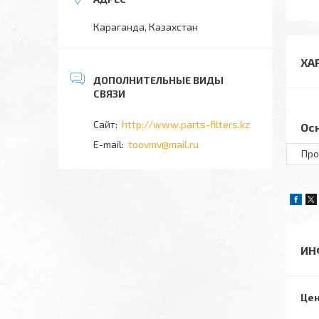
Караганда, Казахстан
ХА
http://www.parts-filters.kz
Ос
toovmv@mail.ru
Про
ИН
Цен