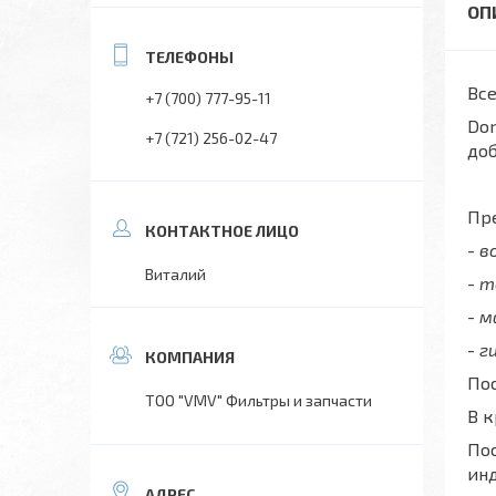
Все
+7 (700) 777-95-11
Don
+7 (721) 256-02-47
до
Пре
- 
Виталий
- 
- 
- г
Пос
ТОО "VMV" Фильтры и запчасти
В 
Пос
ин