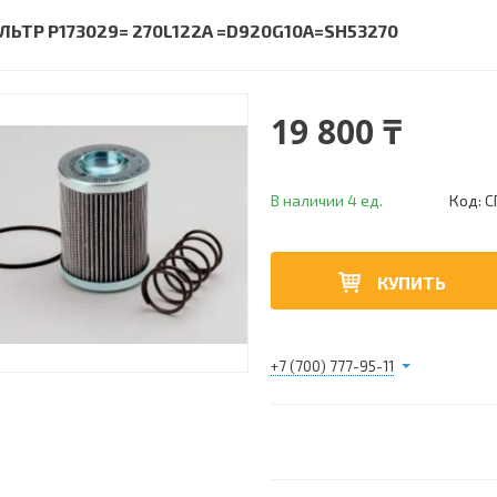
ЛЬТР P173029= 270L122A =D920G10A=SH53270
19 800 ₸
В наличии 4 ед.
Код:
С
КУПИТЬ
+7 (700) 777-95-11