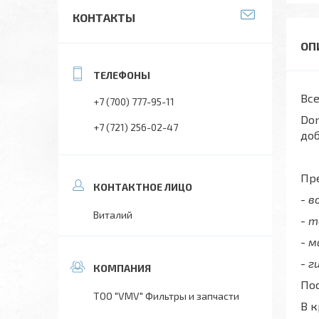
КОНТАКТЫ
Все
+7 (700) 777-95-11
Don
+7 (721) 256-02-47
до
Пре
- 
Виталий
- 
- 
- г
Пос
ТОО "VMV" Фильтры и запчасти
В 