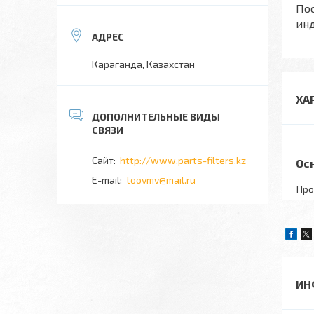
Пос
ин
Караганда, Казахстан
ХА
http://www.parts-filters.kz
Ос
toovmv@mail.ru
Про
ИН