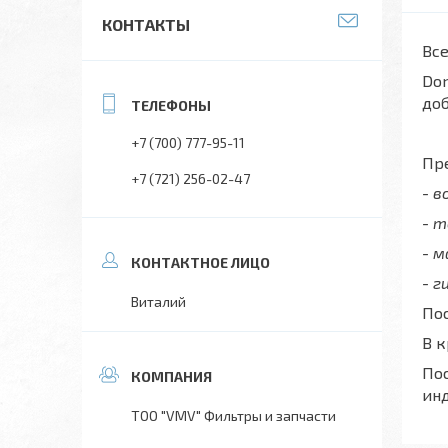
КОНТАКТЫ
Все
Don
до
+7 (700) 777-95-11
Пре
+7 (721) 256-02-47
- 
- 
- 
- г
Виталий
Пос
В 
Пос
ин
ТОО "VMV" Фильтры и запчасти