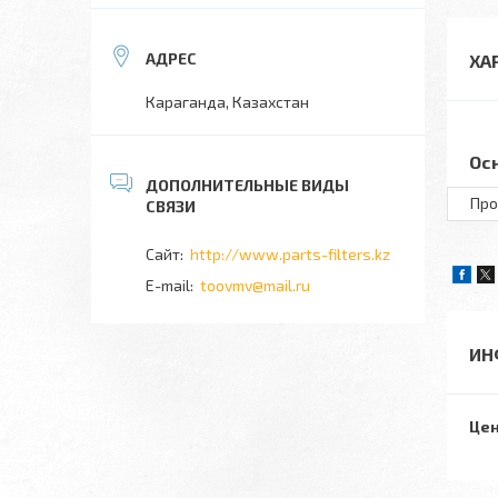
ХА
Караганда, Казахстан
Ос
Про
http://www.parts-filters.kz
toovmv@mail.ru
ИН
Цен