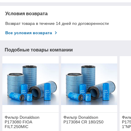
Условия возврата
Возврат товара в течение 14 дней по договоренности
Все условия возврата
Подобные товары компании
Фильтр Donaldson
Фильтр Donaldson
Филь
P173080 FIOA
P173084 CR 180/250
P175
FILT.250MIC
1"N