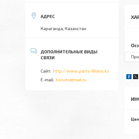
ХА
Караганда, Казахстан
Ос
Про
http://www.parts-filters.kz
toovmv@mail.ru
ИН
Цен