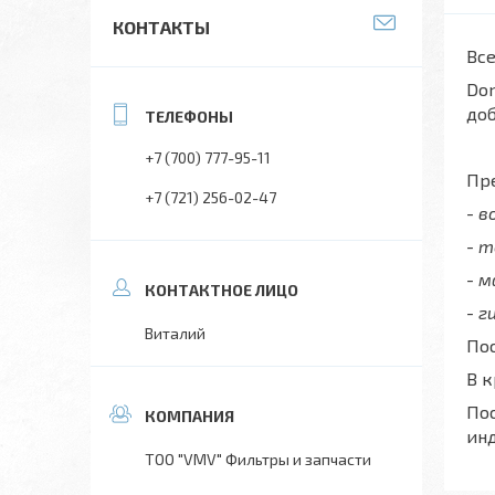
КОНТАКТЫ
Все
Don
до
+7 (700) 777-95-11
Пре
+7 (721) 256-02-47
- 
- 
- 
- г
Виталий
Пос
В 
Пос
ин
ТОО "VMV" Фильтры и запчасти