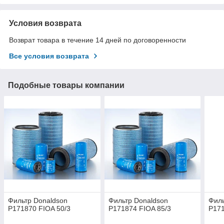
Условия возврата
Возврат товара в течение 14 дней по договоренности
Все условия возврата
Подобные товары компании
Фильтр Donaldson
Фильтр Donaldson
Филь
P171870 FIOA 50/3
P171874 FIOA 85/3
P171