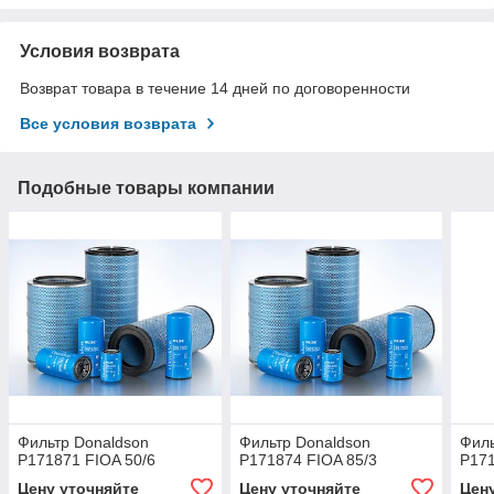
Условия возврата
Возврат товара в течение 14 дней по договоренности
Все условия возврата
Подобные товары компании
Фильтр Donaldson
Фильтр Donaldson
Филь
P171871 FIOA 50/6
P171874 FIOA 85/3
P171
Цену уточняйте
Цену уточняйте
Цен