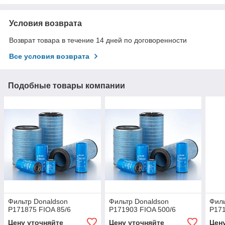
Условия возврата
Возврат товара в течение 14 дней по договоренности
Все условия возврата
Подобные товары компании
Фильтр Donaldson
Фильтр Donaldson
Филь
P171875 FIOA 85/6
P171903 FIOA 500/6
P171
Цену уточняйте
Цену уточняйте
Цен