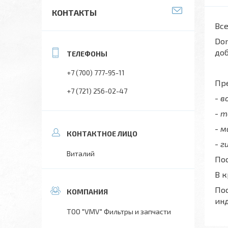
КОНТАКТЫ
Все
Don
до
+7 (700) 777-95-11
Пре
+7 (721) 256-02-47
- 
- 
- 
- г
Виталий
Пос
В 
Пос
ин
ТОО "VMV" Фильтры и запчасти