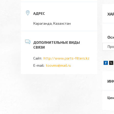
ХА
Караганда, Казахстан
Ос
Про
http://www.parts-filters.kz
toovmv@mail.ru
ИН
Цен