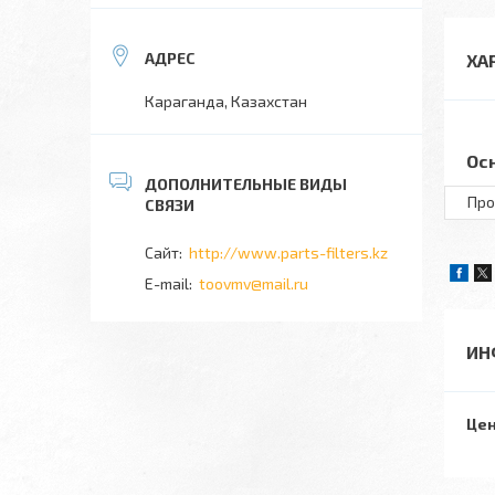
ХА
Караганда, Казахстан
Ос
Про
http://www.parts-filters.kz
toovmv@mail.ru
ИН
Цен