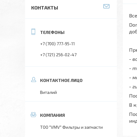
КОНТАКТЫ
Все
Don
до
+7 (700) 777-95-11
Пре
+7 (721) 256-02-47
- 
- 
- 
- г
Виталий
Пос
В 
Пос
ин
ТОО "VMV" Фильтры и запчасти