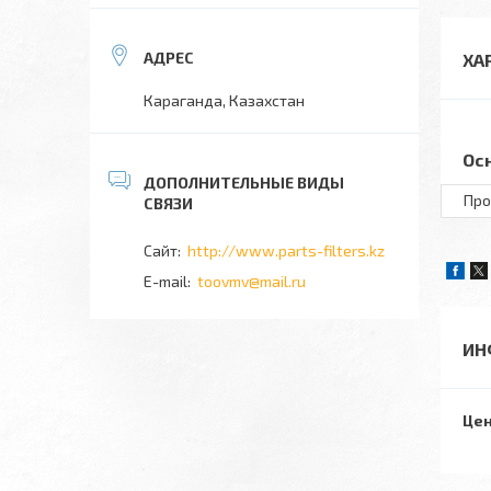
ХА
Караганда, Казахстан
Ос
Про
http://www.parts-filters.kz
toovmv@mail.ru
ИН
Цен