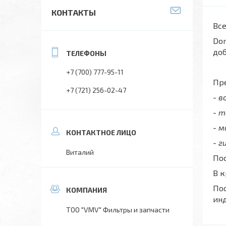
КОНТАКТЫ
Все
Don
до
+7 (700) 777-95-11
Пре
+7 (721) 256-02-47
- 
- 
- 
- г
Виталий
Пос
В 
Пос
ин
ТОО "VMV" Фильтры и запчасти