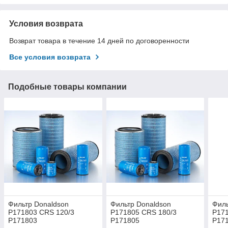
Условия возврата
Возврат товара в течение 14 дней по договоренности
Все условия возврата
Подобные товары компании
Фильтр Donaldson
Фильтр Donaldson
Филь
P171803 CRS 120/3
P171805 CRS 180/3
P171
P171803
P171805
P17