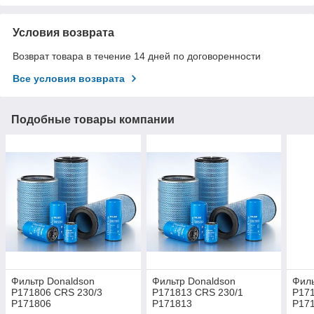
Условия возврата
Возврат товара в течение 14 дней по договоренности
Все условия возврата
Подобные товары компании
Фильтр Donaldson
Фильтр Donaldson
Филь
P171806 CRS 230/3
P171813 CRS 230/1
P171
P171806
P171813
P17