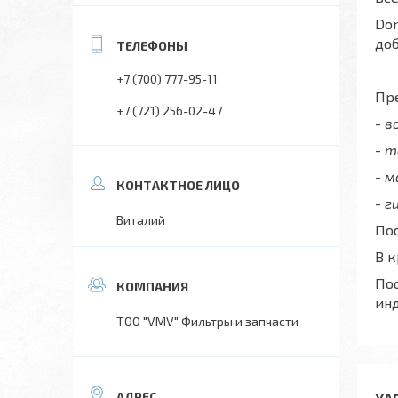
Don
до
+7 (700) 777-95-11
Пре
+7 (721) 256-02-47
- 
- 
- 
- г
Виталий
Пос
В 
Пос
ин
ТОО "VMV" Фильтры и запчасти