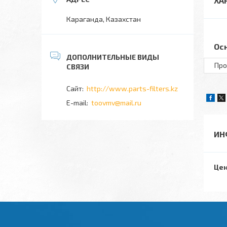
ХА
Караганда, Казахстан
Ос
Про
http://www.parts-filters.kz
toovmv@mail.ru
ИН
Цен