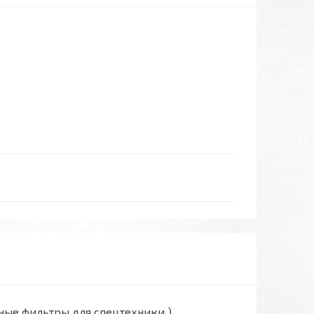
вные фильтры для спецтехники )