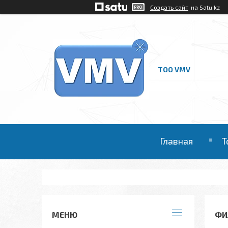
Создать сайт
на Satu.kz
ТОО VMV
Главная
Т
ФИ