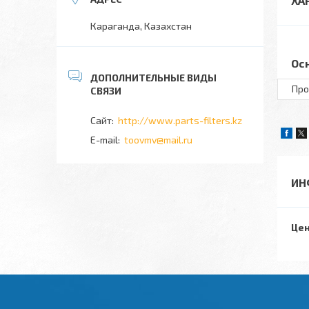
ХА
Караганда, Казахстан
Ос
Про
http://www.parts-filters.kz
toovmv@mail.ru
ИН
Цен