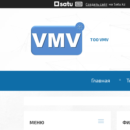
Создать сайт
на Satu.kz
ТОО VMV
Главная
Т
ФИ