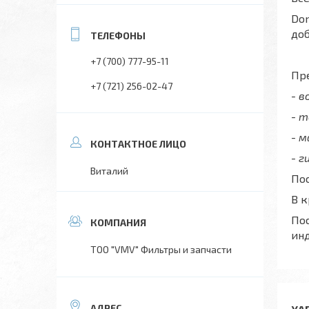
Don
до
+7 (700) 777-95-11
Пре
+7 (721) 256-02-47
- 
- 
- 
- г
Виталий
Пос
В 
Пос
ин
ТОО "VMV" Фильтры и запчасти