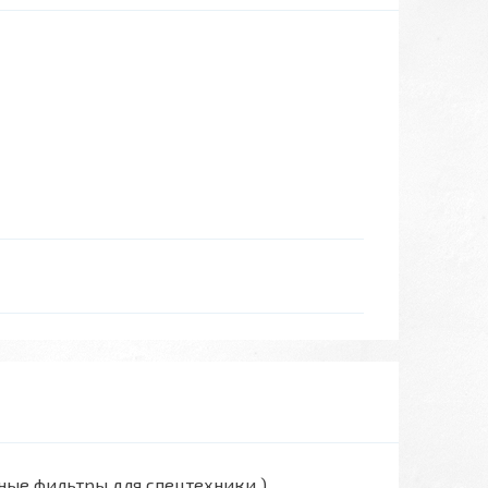
вные фильтры для спецтехники )