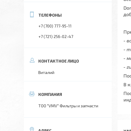
Don
до
+7 (700) 777-95-11
Пре
+7 (721) 256-02-47
- 
- 
- 
- г
Виталий
Пос
В 
Пос
ин
ТОО "VMV" Фильтры и запчасти