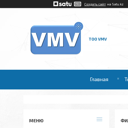
Создать сайт
на Satu.kz
ТОО VMV
Главная
Т
ФИ