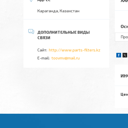
ХА
Караганда, Казахстан
Ос
Про
http://www.parts-filters.kz
toovmv@mail.ru
ИН
Цен