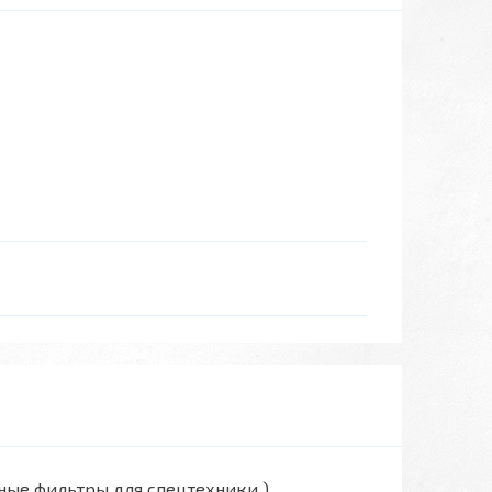
вные фильтры для спецтехники )