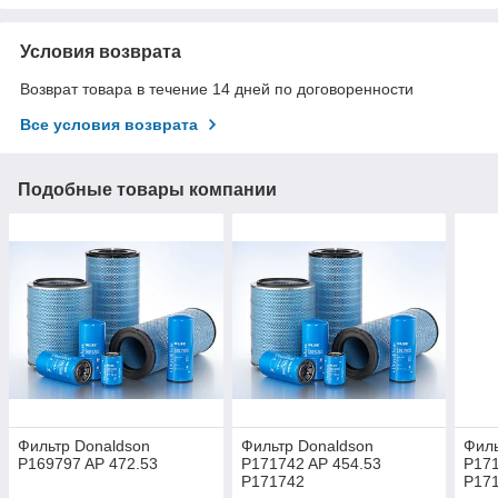
Условия возврата
Возврат товара в течение 14 дней по договоренности
Все условия возврата
Подобные товары компании
Фильтр Donaldson
Фильтр Donaldson
Филь
P169797 AP 472.53
P171742 AP 454.53
P171
P171742
P17