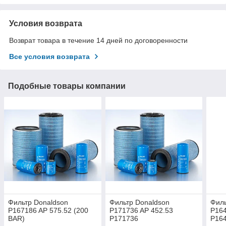
Условия возврата
Возврат товара в течение 14 дней по договоренности
Все условия возврата
Подобные товары компании
Фильтр Donaldson
Фильтр Donaldson
Филь
P167186 AP 575.52 (200
P171736 AP 452.53
P164
BAR)
P171736
P16