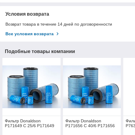
Условия возврата
Возврат товара в течение 14 дней по договоренности
Все условия возврата
Подобные товары компании
Фильтр Donaldson
Фильтр Donaldson
Филь
P171649 C 25/6 P171649
P171656 C 40/6 P171656
P763