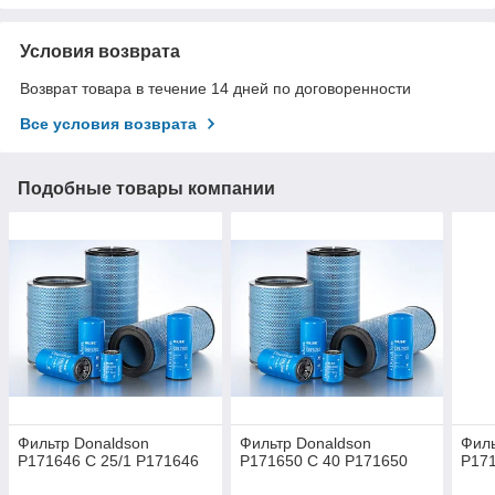
Условия возврата
Возврат товара в течение 14 дней по договоренности
Все условия возврата
Подобные товары компании
Фильтр Donaldson
Фильтр Donaldson
Филь
P171646 C 25/1 P171646
P171650 C 40 P171650
P171