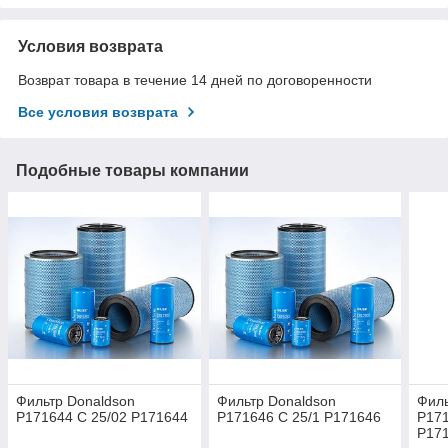
Условия возврата
Возврат товара в течение 14 дней по договоренности
Все условия возврата
Подобные товары компании
Фильтр Donaldson
Фильтр Donaldson
Филь
P171644 C 25/02 P171644
P171646 C 25/1 P171646
P171
P17