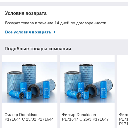
Условия возврата
Возврат товара в течение 14 дней по договоренности
Все условия возврата
Подобные товары компании
Фильтр Donaldson
Фильтр Donaldson
Филь
P171644 C 25/02 P171644
P171647 C 25/3 P171647
P171
P17