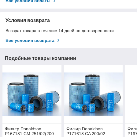
Все условия оплаты
Условия возврата
Возврат товара в течение 14 дней по договоренности
Все условия возврата
Подобные товары компании
Фильтр Donaldson
Фильтр Donaldson
Филь
P167181 CM 251/02(200
P171618 CA 200/02
P167