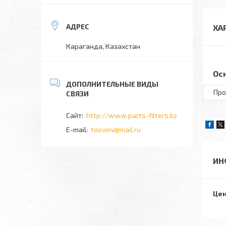
ХА
Караганда, Казахстан
Ос
Про
http://www.parts-filters.kz
toovmv@mail.ru
ИН
Цен