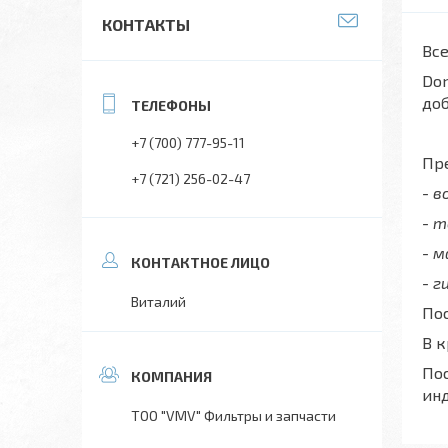
КОНТАКТЫ
Все
Don
до
+7 (700) 777-95-11
Пре
+7 (721) 256-02-47
- 
- 
- 
- г
Виталий
Пос
В 
Пос
ин
ТОО "VMV" Фильтры и запчасти