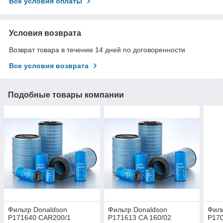
Все условия оплаты
Условия возврата
Возврат товара в течение 14 дней по договоренности
Все условия возврата
Подобные товары компании
Фильтр Donaldson
Фильтр Donaldson
Филь
P171640 CAR200/1
P171613 CA 160/02
P170