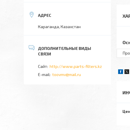
ХА
Караганда, Казахстан
Ос
Про
http://www.parts-filters.kz
toovmv@mail.ru
ИН
Цен