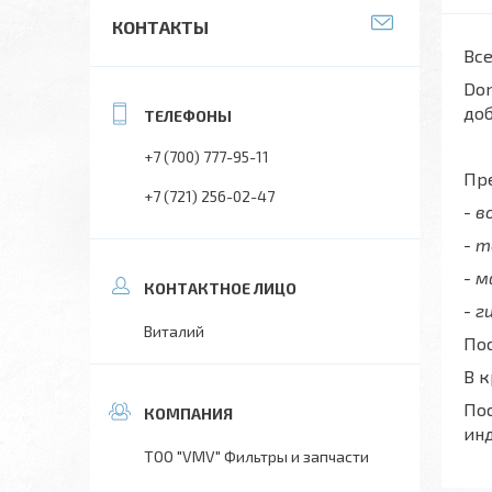
КОНТАКТЫ
Все
Don
до
+7 (700) 777-95-11
Пре
+7 (721) 256-02-47
- 
- 
- 
- г
Виталий
Пос
В 
Пос
ин
ТОО "VMV" Фильтры и запчасти