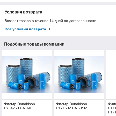
Условия возврата
Возврат товара в течение 14 дней по договоренности
Все условия возврата
Подобные товары компании
Фильтр Donaldson
Фильтр Donaldson
Филь
P764260 CA160
P171602 CA 60/02
P171
P17