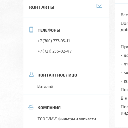
КОНТАКТЫ
Все
Don
до
+7 (700) 777-95-11
Пре
+7 (721) 256-02-47
- 
- 
- 
- г
Виталий
Пос
В 
Пос
ин
ТОО "VMV" Фильтры и запчасти