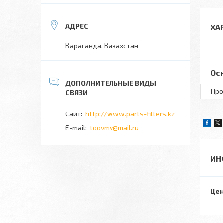
ХА
Караганда, Казахстан
Ос
Про
http://www.parts-filters.kz
toovmv@mail.ru
ИН
Цен