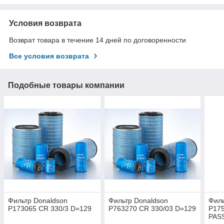
Условия возврата
Возврат товара в течение 14 дней по договоренности
Все условия возврата
Подобные товары компании
Фильтр Donaldson
Фильтр Donaldson
Филь
P173065 CR 330/3 D=129
P763270 CR 330/03 D=129
P175
PAS