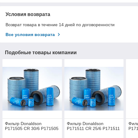
Условия возврата
Возврат товара в течение 14 дней по договоренности
Все условия возврата
Подобные товары компании
Фильтр Donaldson
Фильтр Donaldson
Филь
P171505 CR 30/6 P171505
P171511 CR 25/6 P171511
P171