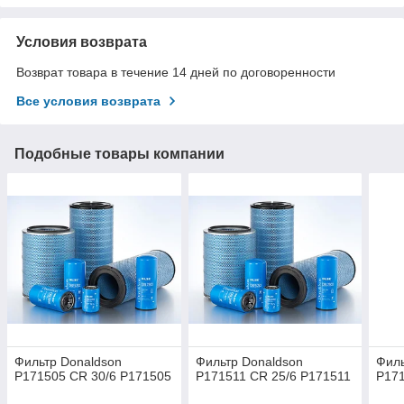
Условия возврата
Возврат товара в течение 14 дней по договоренности
Все условия возврата
Подобные товары компании
Фильтр Donaldson
Фильтр Donaldson
Филь
P171505 CR 30/6 P171505
P171511 CR 25/6 P171511
P171