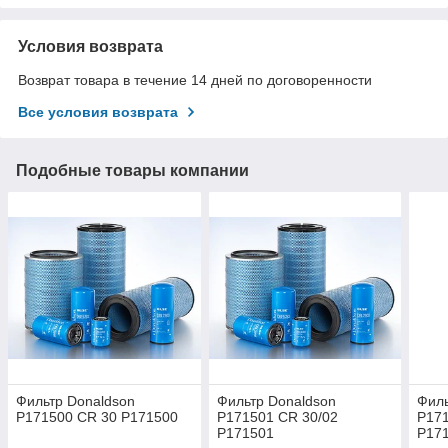
Условия возврата
Возврат товара в течение 14 дней по договоренности
Все условия возврата
Подобные товары компании
Фильтр Donaldson
Фильтр Donaldson
Филь
P171500 CR 30 P171500
P171501 CR 30/02
P171
P171501
P17