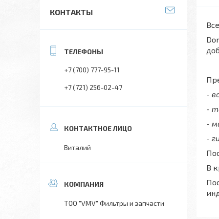
КОНТАКТЫ
Все
Don
до
+7 (700) 777-95-11
Пре
+7 (721) 256-02-47
- 
- 
- 
- г
Виталий
Пос
В 
Пос
ин
ТОО "VMV" Фильтры и запчасти