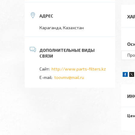
ХА
Караганда, Казахстан
Ос
Про
http://www.parts-filters.kz
toovmv@mail.ru
ИН
Цен