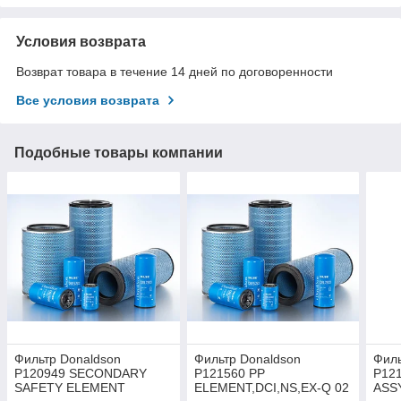
Условия возврата
Возврат товара в течение 14 дней по договоренности
Все условия возврата
Подобные товары компании
Фильтр Donaldson
Фильтр Donaldson
Филь
P120949 SECONDARY
P121560 PP
P12
SAFETY ELEMENT
ELEMENT,DCI,NS,EX-Q 02
ASS