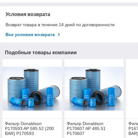
Условия возврата
Возврат товара в течение 14 дней по договоренности
Все условия возврата
Подобные товары компании
Фильтр Donaldson
Фильтр Donaldson
Филь
P170593 AP 585.52 (200
P170607 AP 485.51
P167
BAR) P170593
P170607
BAR