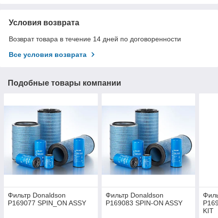
Условия возврата
Возврат товара в течение 14 дней по договоренности
Все условия возврата
Подобные товары компании
Фильтр Donaldson
Фильтр Donaldson
Филь
P169077 SPIN_ON ASSY
P169083 SPIN-ON ASSY
P16
KIT