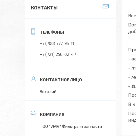
КОНТАКТЫ
Все
Don
до
+7 (700) 777-95-11
Пре
+7 (721) 256-02-47
- 
- 
- 
- г
Виталий
Пос
В 
Пос
ин
ТОО "VMV" Фильтры и запчасти