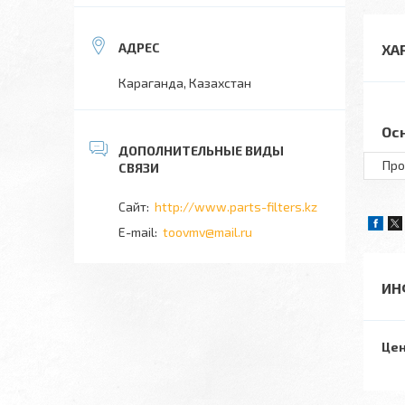
ХА
Караганда, Казахстан
Ос
Про
http://www.parts-filters.kz
toovmv@mail.ru
ИН
Цен