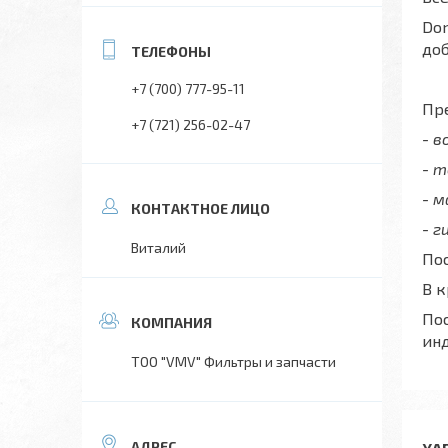
Don
до
+7 (700) 777-95-11
Пре
+7 (721) 256-02-47
- 
- 
- 
- г
Виталий
Пос
В 
Пос
ин
ТОО "VMV" Фильтры и запчасти