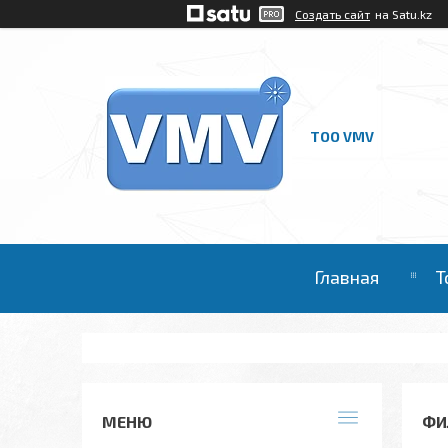
Создать сайт
на Satu.kz
ТОО VMV
Главная
Т
ФИ