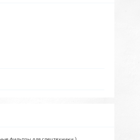
вные фильтры для спецтехники )