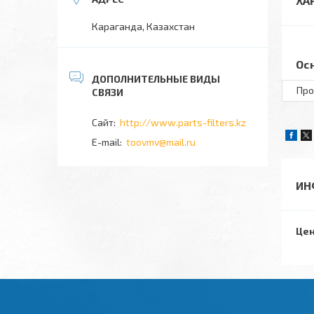
ХА
Караганда, Казахстан
Ос
Про
http://www.parts-filters.kz
toovmv@mail.ru
ИН
Цен