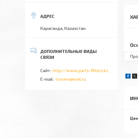
ХА
Караганда, Казахстан
Ос
Про
http://www.parts-filters.kz
toovmv@mail.ru
ИН
Цен