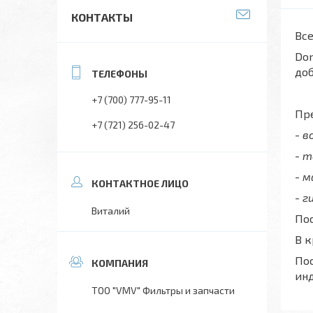
КОНТАКТЫ
Все
Don
до
+7 (700) 777-95-11
Пре
+7 (721) 256-02-47
- 
- 
- 
- г
Виталий
Пос
В 
Пос
ин
ТОО "VMV" Фильтры и запчасти